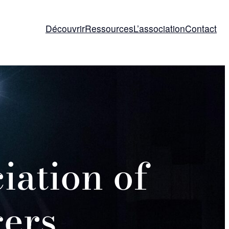
Découvrir
Ressources
L’association
Contact
iation of
ers