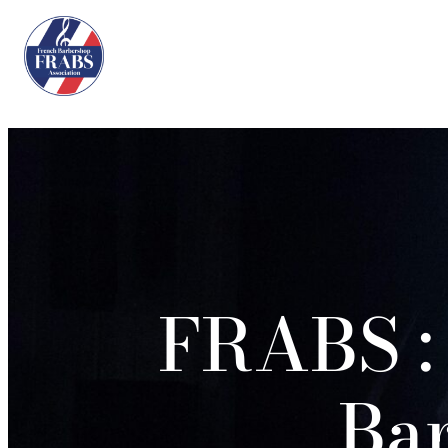
FRABS : 
Ba