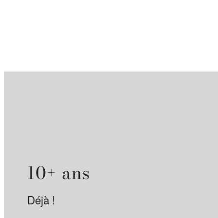
10+ ans
Déjà !