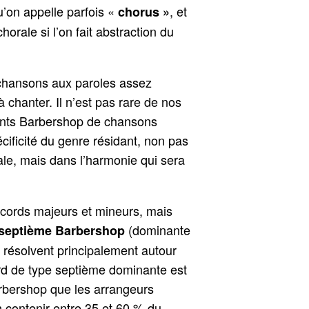
’on appelle parfois «
, et
chorus »
rale si l’on fait abstraction du
 chansons aux paroles assez
 chanter. Il n’est pas rare de nos
ents Barbershop de chansons
écificité du genre résidant, non pas
iale, mais dans l’harmonie qui sera
ccords majeurs et mineurs, mais
(dominante
 septième Barbershop
 résolvent principalement autour
rd de type septième dominante est
arbershop que les arrangeurs
 contenir entre 35 et 60 % du