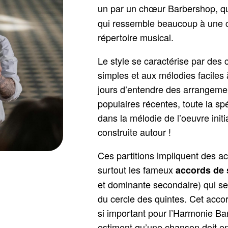
un par un chœur Barbershop, qu
qui ressemble beaucoup à une cho
répertoire musical.
Le style se caractérise par des
simples et aux mélodies faciles à
jours d’entendre des arrangem
populaires récentes, toute la sp
dans la mélodie de l’oeuvre init
construite autour !
Ces partitions impliquent des a
surtout les fameux
accords de
et dominante secondaire) qui se
du cercle des quintes. Cet acco
si important pour l’Harmonie B
estiment qu’une chanson doit en