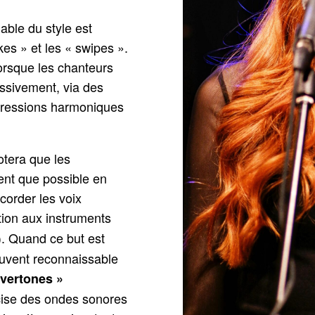
iable du style est
akes » et les « swipes ».
lorsque les chanteurs
essivement, via des
gressions harmoniques
otera que les
ent que possible en
ccorder les voix
tion aux instruments
). Quand ce but est
ouvent reconnaissable
overtones »
cise des ondes sonores