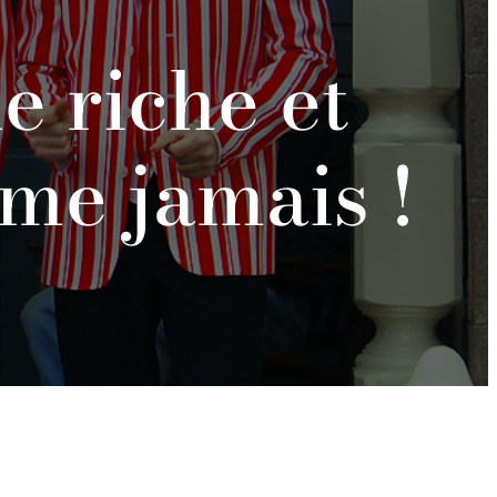
 riche et
me jamais !